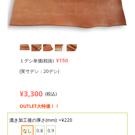
¥150
１デシ単価(税抜)
(実寸デシ：20デシ)
¥3,300
(税込)
OUTLET大特価！！
漉き加工後の厚さ(mm): +¥220
なし
0.8
0.9