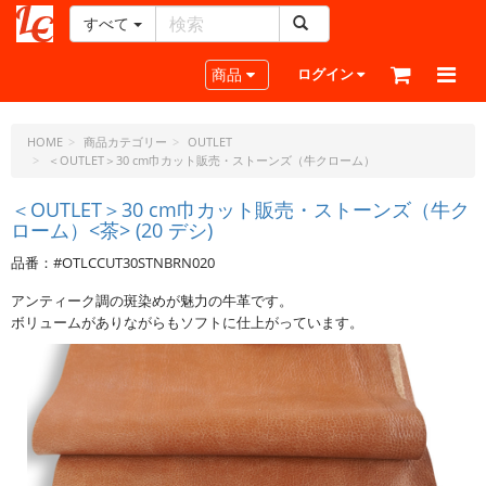
すべて
レ
ザ
Toggle navigation
商品
ログイン
ー
ク
ラ
HOME
商品カテゴリー
OUTLET
＜OUTLET＞30 cm巾カット販売・ストーンズ（牛クローム）
フ
ト・
＜OUTLET＞30 cm巾カット販売・ストーンズ（牛ク
ド
ローム）<茶> (20 デシ)
ッ
ト・
品番：#OTLCCUT30STNBRN020
ジ
アンティーク調の斑染めが魅力の牛革です。
ェ
ボリュームがありながらもソフトに仕上がっています。
ー
ピ
ー