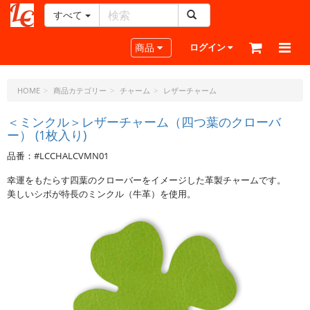
すべて
レ
ザ
Toggle navigation
商品
ログイン
ー
ク
ラ
HOME
商品カテゴリー
チャーム
レザーチャーム
フ
ト・
＜ミンクル＞レザーチャーム（四つ葉のクローバ
ー） (1枚入り)
ド
ッ
品番：#LCCHALCVMN01
ト・
ジ
幸運をもたらす四葉のクローバーをイメージした革製チャームです。
ェ
美しいシボが特長のミンクル（牛革）を使用。
ー
ピ
ー