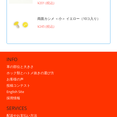
¥201 (税込)
両面カシメ ＜小＞ イエロー（10コ入り）
¥245 (税込)
INFO
革の部位と大きさ
ホック類とハトメ抜きの選び方
お客様の声
投稿コンテスト
English Site
採用情報
SERVICES
配送やお支払い方法