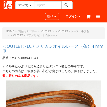
すべて
レ
ザ
Toggle navigation
商品
ログイン
ー
ク
ラ
HOME
商品カテゴリー
OUTLET
＜OUTLET＞レース・手ひも
＜OUTLET＞LCアメリカンオイルレース
フ
ト・
＜OUTLET＞LCアメリカンオイルレース（茶）4 mm
ド
巾
ッ
ト・
品番：#OTAOBRN4-LC43
ジ
オイルをたっぷりと染み込ませたタンニン鞣しの牛革です。
ェ
こちらの商品は、強度が弱い部分が含まれるため、値下げしました。
ー
数に限りのある商品です。
ピ
ー