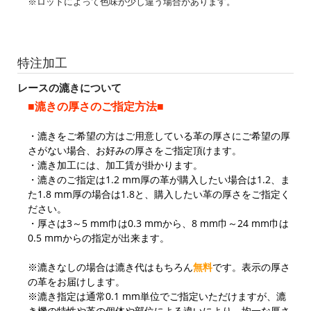
※ロットによって色味が少し違う場合があります。
特注加工
レースの漉きについて
■漉きの厚さのご指定方法■
・漉きをご希望の方はご用意している革の厚さにご希望の厚
さがない場合、お好みの厚さをご指定頂けます。
・漉き加工には、加工賃が掛かります。
・漉きのご指定は1.2 mm厚の革が購入したい場合は1.2、ま
た1.8 mm厚の場合は1.8と、購入したい革の厚さをご指定く
ださい。
・厚さは3～5 mm巾は0.3 mmから、8 mm巾～24 mm巾は
0.5 mmからの指定が出来ます。
※漉きなしの場合は漉き代はもちろん
無料
です。表示の厚さ
の革をお届けします。
※漉き指定は通常0.1 mm単位でご指定いただけますが、漉
き機の特性や革の個体や部位による違いにより、均一な厚さ