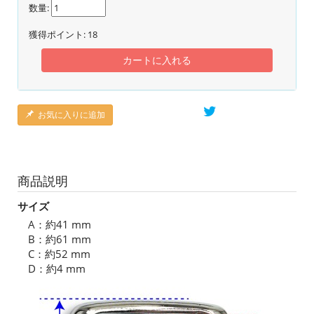
数量:
獲得ポイント:
18
カートに入れる
お気に入りに追加
商品説明
サイズ
A：約41 mm
B：約61 mm
C：約52 mm
D：約4 mm