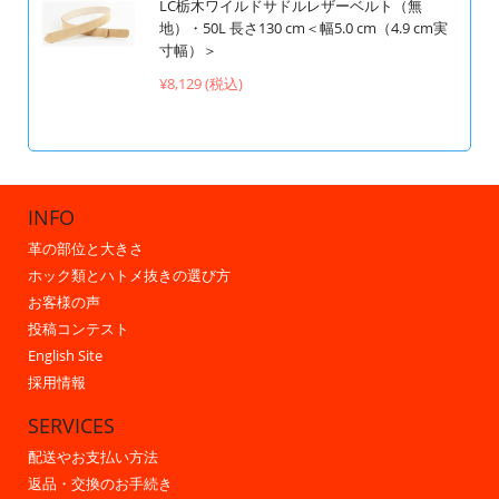
LC栃木ワイルドサドルレザーベルト（無
地）・50L 長さ130 cm＜幅5.0 cm（4.9 cm実
寸幅）＞
¥8,129 (税込)
INFO
革の部位と大きさ
ホック類とハトメ抜きの選び方
お客様の声
投稿コンテスト
English Site
採用情報
SERVICES
配送やお支払い方法
返品・交換のお手続き