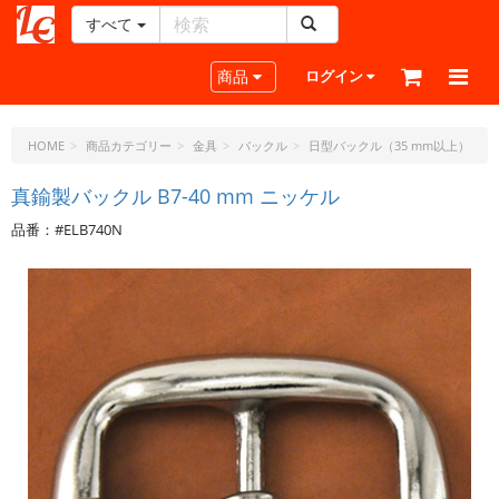
すべて
レ
ザ
Toggle navigation
商品
ログイン
ー
ク
ラ
HOME
商品カテゴリー
金具
バックル
日型バックル（35 mm以上）
フ
ト・
真鍮製バックル B7-40 mm ニッケル
ド
品番：#ELB740N
ッ
ト・
ジ
ェ
ー
ピ
ー