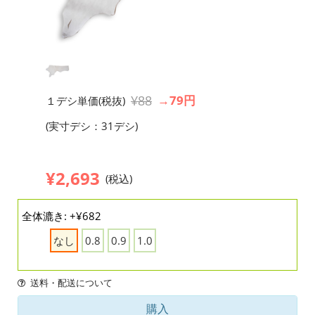
¥88
→79円
１デシ単価(税抜)
(実寸デシ：31デシ)
¥2,693
(税込)
全体漉き: +¥682
なし
0.8
0.9
1.0
送料・配送について
購入