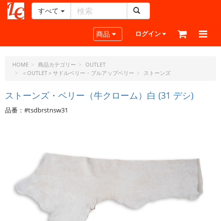
すべて
レ
ザ
Toggle navigation
商品
ログイン
ー
ク
ラ
HOME
商品カテゴリー
OUTLET
＜OUTLET＞サドルベリー・プルアップベリー
ストーンズ
フ
ト・
ストーンズ・ベリー（牛クローム）白 (31 デシ)
ド
ッ
品番：#tsdbrstnsw31
ト・
ジ
ェ
ー
ピ
ー