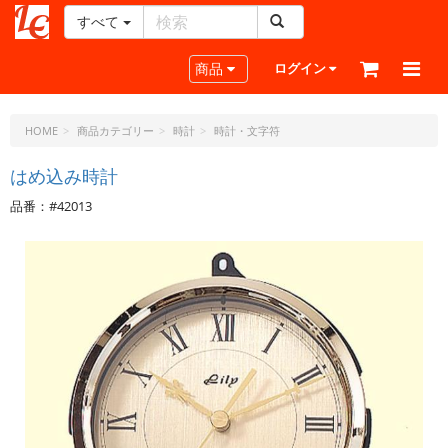
すべて
レ
ザ
Toggle navigation
商品
ログイン
ー
ク
ラ
HOME
商品カテゴリー
時計
時計・文字符
フ
ト・
はめ込み時計
ド
品番：#42013
ッ
ト・
ジ
ェ
ー
ピ
ー