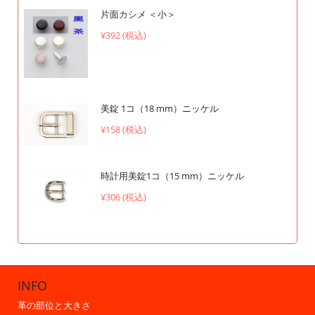
片面カシメ ＜小＞
¥392 (税込)
美錠 1コ（18 mm）ニッケル
¥158 (税込)
時計用美錠1コ（15 mm）ニッケル
¥306 (税込)
INFO
革の部位と大きさ