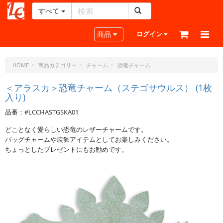
すべて
レ
ザ
Toggle navigation
商品
ログイン
ー
ク
ラ
HOME
商品カテゴリー
チャーム
恐竜チャーム
フ
ト・
＜アラスカ＞恐竜チャーム（ステゴサウルス） (1枚
入り)
ド
ッ
品番：#LCCHASTGSKA01
ト・
ジ
どことなく愛らしい恐竜のレザーチャームです。
ェ
バッグチャームや装飾アイテムとしてお楽しみください。
ー
ちょっとしたプレゼントにもお勧めです。
ピ
ー