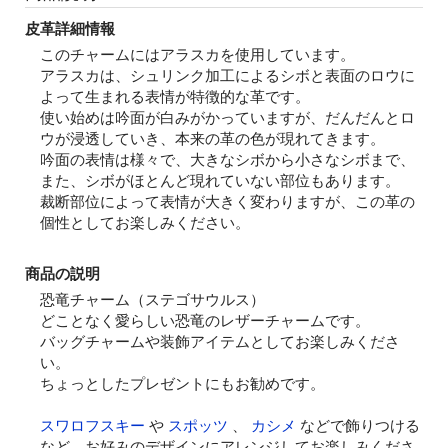
皮革詳細情報
このチャームにはアラスカを使用しています。
アラスカは、シュリンク加工によるシボと表面のロウに
よって生まれる表情が特徴的な革です。
使い始めは吟面が白みがかっていますが、だんだんとロ
ウが浸透していき、本来の革の色が現れてきます。
吟面の表情は様々で、大きなシボから小さなシボまで、
また、シボがほとんど現れていない部位もあります。
裁断部位によって表情が大きく変わりますが、この革の
個性としてお楽しみください。
商品の説明
恐竜チャーム（ステゴサウルス）
どことなく愛らしい恐竜のレザーチャームです。
バッグチャームや装飾アイテムとしてお楽しみくださ
い。
ちょっとしたプレゼントにもお勧めです。
スワロフスキー
や
スポッツ
、
カシメ
などで飾りつける
など、お好みのデザインにアレンジしてお楽しみくださ