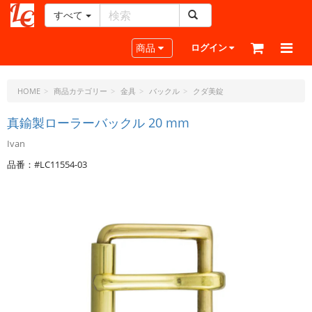
すべて
レ
ザ
Toggle navigation
商品
ログイン
ー
ク
ラ
HOME
商品カテゴリー
金具
バックル
クダ美錠
フ
ト・
真鍮製ローラーバックル 20 mm
ド
Ivan
ッ
ト・
品番：#LC11554-03
ジ
ェ
ー
ピ
ー