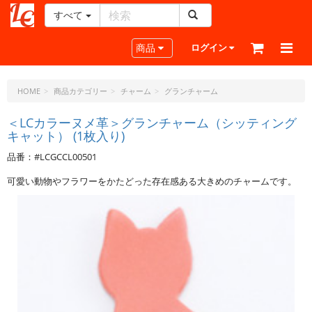
すべて
レ
ザ
Toggle navigation
商品
ログイン
ー
ク
ラ
HOME
商品カテゴリー
チャーム
グランチャーム
フ
ト・
＜LCカラーヌメ革＞グランチャーム（シッティング
キャット） (1枚入り)
ド
ッ
品番：#LCGCCL00501
ト・
ジ
可愛い動物やフラワーをかたどった存在感ある大きめのチャームです。
ェ
ー
ピ
ー