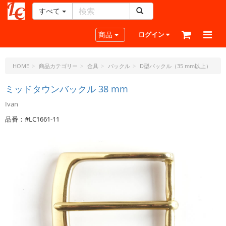
すべて
レ
ザ
Toggle navigation
商品
ログイン
ー
ク
ラ
HOME
商品カテゴリー
金具
バックル
D型バックル（35 mm以上）
フ
ト・
ミッドタウンバックル 38 mm
ド
Ivan
ッ
ト・
品番：#LC1661-11
ジ
ェ
ー
ピ
ー