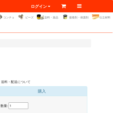
ログイン
コンチョ
ビーズ
染料・薬品
接着剤・保護剤
仕立材料
送料・配送について
購入
数量: