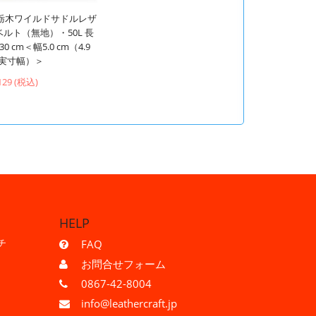
C栃木ワイルドサドルレザ
ベルト（無地）・50L 長
30 cm＜幅5.0 cm（4.9
m実寸幅）＞
129 (税込)
HELP
チ
FAQ
お問合せフォーム
0867-42-8004
info@leathercraft.jp