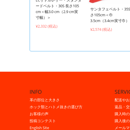
LCサドルレザー・スタンダ
ードベルト・30S 長さ105
サンタフェベルト・35S
cm＜幅3.0 cm（2.9 cm実
さ105cm＜巾
寸幅）＞
3.5cm（3.4cm実寸巾
¥2,332 (税込)
¥2,574 (税込)
INFO
SERVI
革の部位と大きさ
配送やお
ホック類とハトメ抜きの選び方
返品・交
お客様の声
購入時の
投稿コンテスト
購入後の
English Site
メールマ