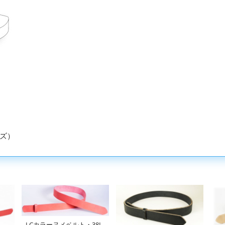
ズ）
LCカラーヌメベルト・38L