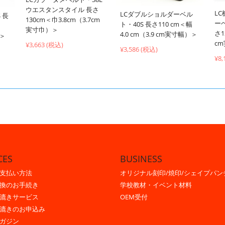
ウエスタンスタイル 長さ
L
LCダブルショルダーベル
 長
130cm＜巾3.8cm（3.7cm
ー
ト・40S 長さ110 cm＜幅
実寸巾）＞
さ1
4.0 cm（3.9 cm実寸幅）＞
）＞
c
¥3,663 (税込)
¥3,586 (税込)
¥8,
CES
BUSINESS
支払い方法
オリジナル刻印/焼印/シェイプパン
換のお手続き
学校教材・イベント材料
漉きサービス
OEM受付
漉きのお申込み
ガジン