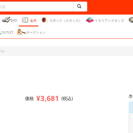
刻印
金具
スポッツ（スタッズ）
イタリアンスタッズ
OUTLET
オークション
クル
¥3,681
価格
(税込)