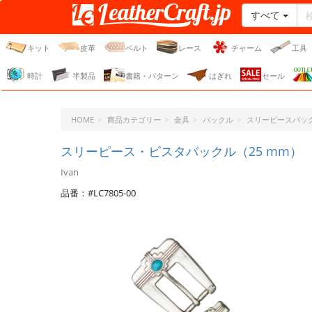
すべて
レザークラフト・ドット・
ジェーピー
キット
皮革
ベルト
レース
チャーム
工具
時計
半製品
書籍・パターン
はぎれ
セール
HOME
商品カテゴリー
金具
バックル
スリーピースパッ
スリーピース・ビスタバックル（25 mm）
Ivan
品番：#LC7805-00