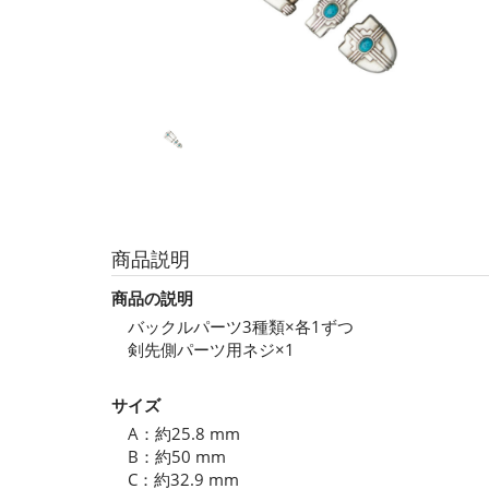
商品説明
商品の説明
バックルパーツ3種類×各1ずつ
剣先側パーツ用ネジ×1
サイズ
A：約25.8 mm
B：約50 mm
C：約32.9 mm