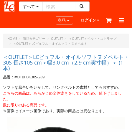
すべて
レ
ザ
Toggle navigation
商品
ログイン
ー
ク
ラ
HOME
商品カテゴリー
OUTLET
＜OUTLET＞ベルト・ストラップ
＜OUTLET＞LCビュフル・オイルソフトヌメベルト
フ
ト・
＜OUTLET＞LCビュフル・オイルソフトヌメベルト・
ド
30S 長さ105 cm＜幅3.0 cm（2.9 cm実寸幅）＞ (1
ッ
本)
ト・
ジ
品番：#OTBFBK30S-289
ェ
ソフトな風合いをいかして、リングベルトの素材としてもおすすめ。
ー
こちらの商品は、あらかじめ全体漉きをしているため、値下げしまし
ピ
た。
ー
数に限りのある商品です。
※画像はイメージ画像であり、実際の商品とは異なります。