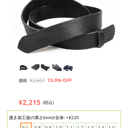
¥2,607
15.0% OFF
価格
¥2,215
(税込)
漉き加工後の厚さ(mm)/全体: +¥220
なし
0.8
0.9
1.0
1.1
1.2
1.3
1.4
1.5