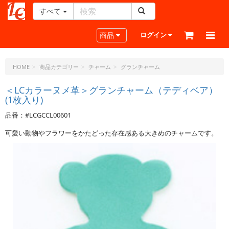
すべて
レ
ザ
Toggle navigation
商品
ログイン
ー
ク
ラ
HOME
商品カテゴリー
チャーム
グランチャーム
フ
ト・
＜LCカラーヌメ革＞グランチャーム（テディベア）
(1枚入り)
ド
ッ
品番：#LCGCCL00601
ト・
ジ
可愛い動物やフラワーをかたどった存在感ある大きめのチャームです。
ェ
ー
ピ
ー