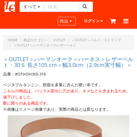
すべて
レ
ザ
Toggle navigation
商品
ログイン
ー
ク
ラ
HOME
商品カテゴリー
OUTLET
＜OUTLET＞ベルト・ストラップ
＜OUTLET＞ハーマンオークレザーベルト
フ
ト・
＜OUTLET＞ハーマンオーク＜ハーネス＞レザーベル
ド
ト・30Ｓ 長さ105 cm＜幅3.0cm（2.9cm実寸幅）＞
ッ
ト・
品番：#OTHOH30S-316
ジ
ベジタブルタンニン、獣脂を多量に含んだ硬い革です。
ェ
こちらの商品は、バックル部分に穴があり、キズなども含まれるため、
ー
値下げしました。
ピ
数に限りのある商品です。
ー
※画像はイメージ画像であり、実際の商品とは異なります。