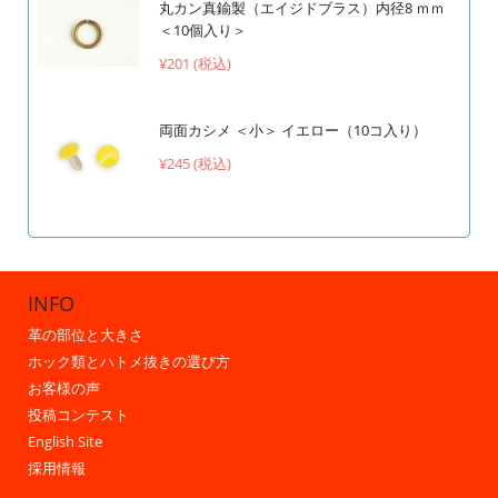
丸カン真鍮製（エイジドブラス）内径8 ｍｍ
＜10個入り＞
¥201 (税込)
両面カシメ ＜小＞ イエロー（10コ入り）
¥245 (税込)
INFO
革の部位と大きさ
ホック類とハトメ抜きの選び方
お客様の声
投稿コンテスト
English Site
採用情報