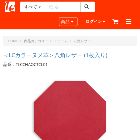
すべて
レ
ザ
Toggle navigation
商品
ログイン
ー
ク
ラ
HOME
商品カテゴリー
チャーム
八角レザー
フ
ト・
＜LCカラーヌメ革＞八角レザー (1枚入り)
ド
品番：#LCCHAOCTCL01
ッ
ト・
ジ
ェ
ー
ピ
ー