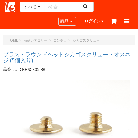
すべて
レ
ザ
Toggle navigation
商品
ログイン
ー
ク
ラ
HOME
商品カテゴリー
コンチョ
シカゴスクリュー
フ
ト・
ブラス・ラウンドヘッドシカゴスクリュー・オスネ
ジ (5個入り)
ド
ッ
品番：#LCRHSCR05-BR
ト・
ジ
ェ
ー
ピ
ー