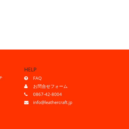
HELP
チ
FAQ
お問合せフォーム
0867-42-8004
info@leathercraft.jp