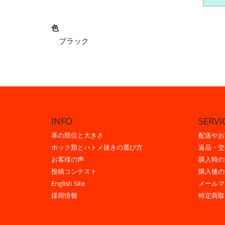
色
ブラック
INFO
SERVI
革の部位と大きさ
配送やお
ホック類とハトメ抜きの選び方
返品・交
お客様の声
購入時の
投稿コンテスト
購入後の
English Site
メールマ
採用情報
特定商取