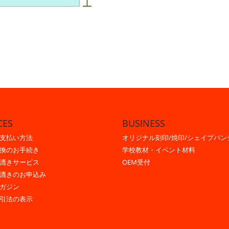
CES
BUSINESS
支払い方法
オリジナル刻印/焼印/シェイプパン
換のお手続き
学校教材・イベント材料
漉きサービス
OEM受付
漉きのお申込み
ガジン
引法の表示