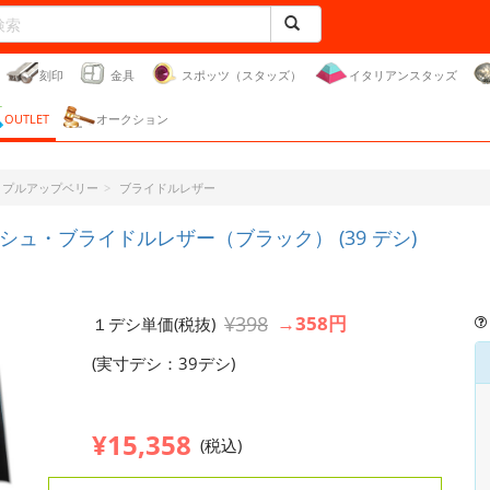
刻印
金具
スポッツ（スタッズ）
イタリアンスタッズ
OUTLET
オークション
ー・プルアップベリー
ブライドルレザー
ュ・ブライドルレザー（ブラック） (39 デシ)
¥398
→358円
１デシ単価(税抜)
(実寸デシ：39デシ)
¥15,358
(税込)