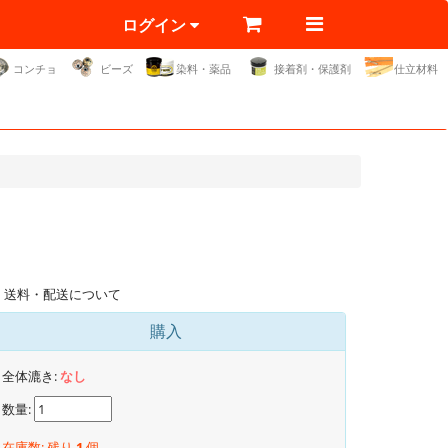
ログイン
コンチョ
ビーズ
染料・薬品
接着剤・保護剤
仕立材料
送料・配送について
購入
全体漉き:
なし
数量:
在庫数: 残り
1
個