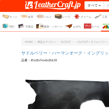
すべて
レザークラフト・ドット・
ジェーピー
キット
皮革
ベルト
レース
チャーム
工具
時計
半製品
書籍・パターン
はぎれ
セール
HOME
商品カテゴリー
OUTLET
＜OUTLET＞サドルベリ
サドルベリー・ハーマンオーク・イングリッシ
品番：#tsdbrhoebdbk39