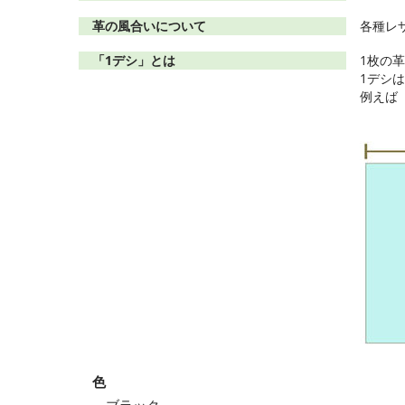
革の風合いについて
各種レ
「1デシ」とは
1枚の
1デシは
例えば「
色