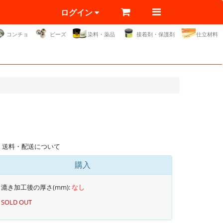
ログイン
コンチョ
ビーズ
染料・薬品
接着剤・保護剤
仕立材料
送料・配送について
購入
漉き加工後の厚さ(mm):
なし
SOLD OUT