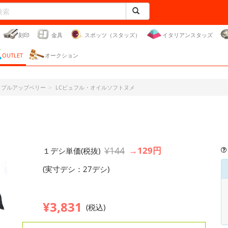
刻印
金具
スポッツ（スタッズ）
イタリアンスタッズ
OUTLET
オークション
ー・プルアップベリー
LCビュフル・オイルソフトヌメ
¥144
→129円
１デシ単価(税抜)
(実寸デシ：27デシ)
¥3,831
(税込)