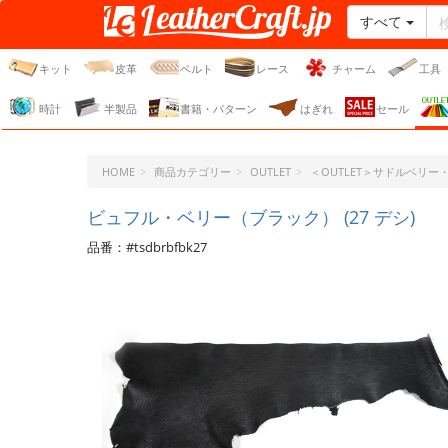
すべて
レザークラフト・ドット・
ジェーピー
キット
皮革
ベルト
レース
チャーム
工具
時計
半製品
書籍・パターン
はぎれ
セール
HOME
商品カテゴリー
OUTLET
＜OUTLET＞サドルベリ
ビュフル・ベリー（ブラック） (27 デシ)
品番：#tsdbrbfbk27