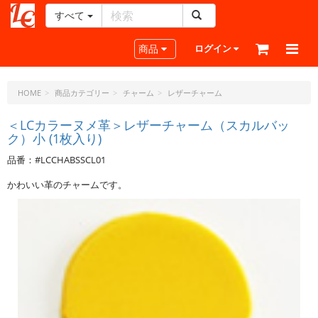
すべて
レ
ザ
Toggle navigation
商品
ログイン
ー
ク
ラ
HOME
商品カテゴリー
チャーム
レザーチャーム
フ
ト・
＜LCカラーヌメ革＞レザーチャーム（スカルバッ
ク）小 (1枚入り)
ド
ッ
品番：#LCCHABSSCL01
ト・
ジ
かわいい革のチャームです。
ェ
ー
ピ
ー