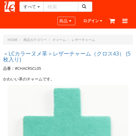
すべて
レ
ザ
Toggle navigation
商品
ログイン
ー
ク
ラ
HOME
商品カテゴリー
チャーム
レザーチャーム
フ
ト・
＜LCカラーヌメ革＞レザーチャーム（クロス43） (5
枚入り)
ド
ッ
品番：#CHACRSCL05
ト・
ジ
かわいい革のチャームです。
ェ
ー
ピ
ー