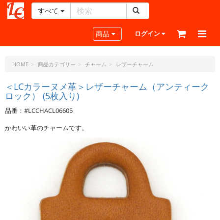
すべて
レ
ザ
Toggle navigation
商品
ログイン
ー
ク
ラ
HOME
商品カテゴリー
チャーム
レザーチャーム
フ
ト・
＜LCカラーヌメ革＞レザーチャーム（アンティーク
ロック） (5枚入り)
ド
ッ
品番：#LCCHACL06605
ト・
ジ
かわいい革のチャームです。
ェ
ー
ピ
ー