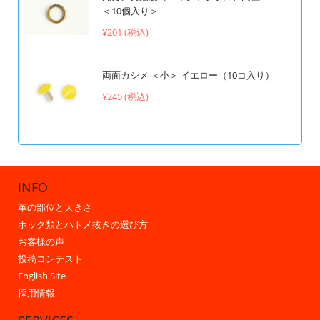
＜10個入り＞
¥201 (税込)
両面カシメ ＜小＞ イエロー（10コ入り）
¥245 (税込)
INFO
革の部位と大きさ
ホック類とハトメ抜きの選び方
お客様の声
投稿コンテスト
English Site
採用情報