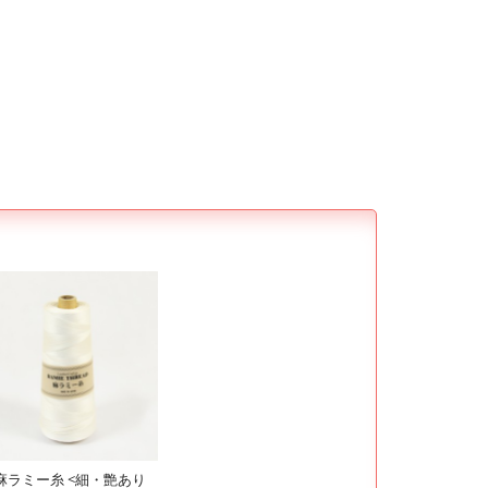
C麻ラミー糸 <細・艶あり