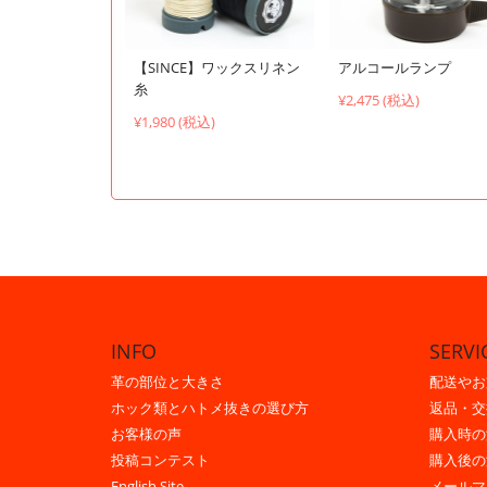
【SINCE】ワックスリネン
アルコールランプ
糸
¥2,475 (税込)
¥1,980 (税込)
INFO
SERVI
革の部位と大きさ
配送やお
ホック類とハトメ抜きの選び方
返品・交
お客様の声
購入時の
投稿コンテスト
購入後の
English Site
メールマ