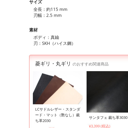
サイズ
全長：約115 mm
刃幅：2.5 mm
素材
ボディ：真鍮
刃：SKH（ハイス鋼）
菱ギリ・丸ギリ
のおすすめ関連商品
LCサドルレザー・スタンダ
ード・マット（艶なし）裁
サンタフェ 裁ち革3030
ち革2030
¥3,399 (税込)