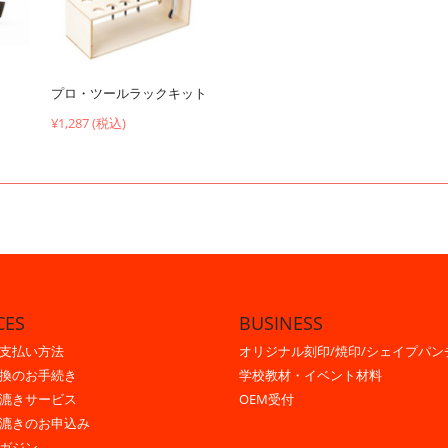
プロ・ツールラックキット
¥1,287 (税込)
CES
BUSINESS
支払い方法
オリジナル刻印/焼印/シェイプパン
換のお手続き
学校教材・イベント材料
漉きサービス
OEM受付
漉きのお申込み
ガジン