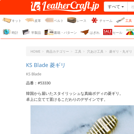
すべて
レザークラフト・ドット・
ジェーピー
キット
皮革
ベルト
レース
チャーム
工具
時計
半製品
書籍・パターン
はぎれ
セール
HOME
商品カテゴリー
工具
穴あけ工具
菱ギリ・丸ギリ
KS Blade 菱ギリ
KS Blade
品番：#53330
韓国から届いたスタイリッシュな真鍮ボディの菱ギリ。
卓上に立てて置けるこだわりのデザインです。