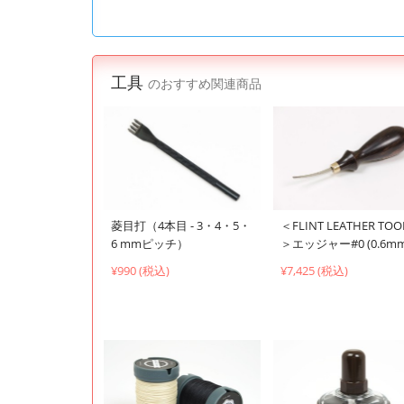
工具
のおすすめ関連商品
菱目打（4本目 - 3・4・5・
＜FLINT LEATHER TOO
6 mmピッチ）
＞エッジャー#0 (0.6mm
¥990 (税込)
¥7,425 (税込)