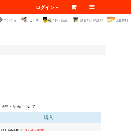
ログイン
コンチョ
ビーズ
染料・薬品
接着剤・保護剤
仕立材料
送料・配送について
購入
取り寄せ期間:
3～6日前後