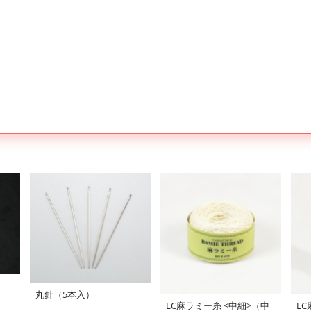
丸針（5本入）
LC麻ラミー糸 <中細>（中
L