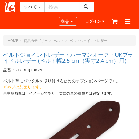
すべて
レ
ザ
Toggle navigation
商品
ログイン
ー
ク
ラ
HOME
商品カテゴリー
ベルト
ベルトジョイントレザー
フ
ト・
ベルトジョイントレザー・ハーマンオーク・UKブラ
イドルレザー (ベルト幅2.5 cm（実寸2.4 cm）用)
ド
ッ
品番：#LCBLTJTUK25
ト・
ジ
ベルト革にバックルを取り付けるためのオプションパーツです。
ェ
※ネジは別売りです。
ー
※商品画像は、イメージであり、実際の革の種類とは異なります。
ピ
ー