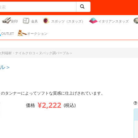
刻印
金具
スポッツ（スタッズ）
イタリアンスタッズ
OUTLET
オークション
大判端材・ナイルクロコ＜ヌバック調パープル＞
ル＞
りのタンナーによってソフトな質感に仕上げされています。
¥2,222
価格
(税込)