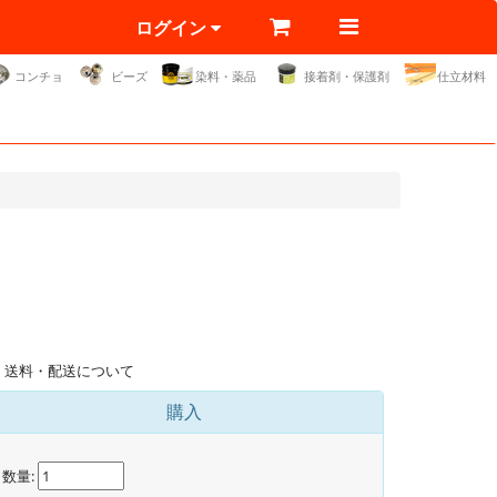
ログイン
コンチョ
ビーズ
染料・薬品
接着剤・保護剤
仕立材料
送料・配送について
購入
数量: