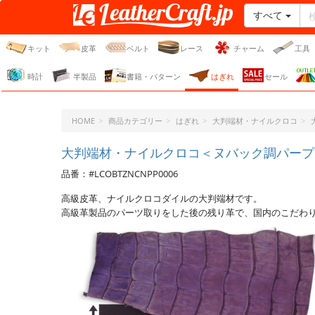
すべて
レザークラフト・ドット・
ジェーピー
キット
皮革
ベルト
レース
チャーム
工具
時計
半製品
書籍・パターン
はぎれ
セール
HOME
商品カテゴリー
はぎれ
大判端材・ナイルクロコ
大判端材・ナイルクロコ＜ヌバック調パープ
品番：#LCOBTZNCNPP0006
高級皮革、ナイルクロコダイルの大判端材です。
高級革製品のパーツ取りをした後の残り革で、国内のこだわ