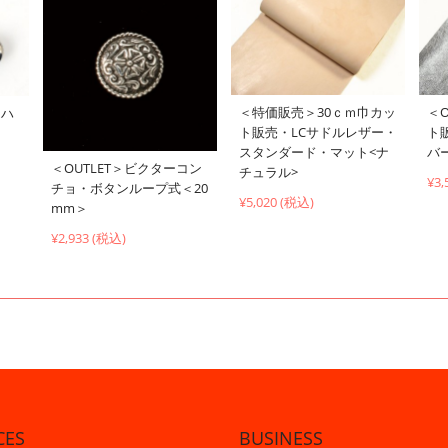
＜特価販売＞30ｃｍ巾カッ
＜O
イハ
ト販売・LCサドルレザー・
ト
スタンダード・マット<ナ
バ
＜OUTLET＞ビクターコン
チュラル>
¥3,
チョ・ボタンループ式＜20
¥5,020 (税込)
mm＞
¥2,933 (税込)
CES
BUSINESS