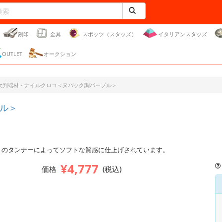
刻印
金具
スポッツ（スタッズ）
イタリアンスタッズ
OUTLET
オークション
大判端材・ナイルクロコ＜ヌバック調パープル＞
ル＞
りのタンナーによってソフトな質感に仕上げされています。
¥4,777
価格
(税込)