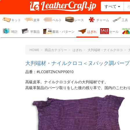
すべて
レザークラフト・ドット・
ジェーピー
キット
皮革
ベルト
レース
チャーム
工具
時計
半製品
書籍・パターン
はぎれ
セール
HOME
商品カテゴリー
はぎれ
大判端材・ナイルクロコ
大判端材・ナイルクロコ＜ヌバック調パープ
品番：#LCOBTZNCNPP0010
高級皮革、ナイルクロコダイルの大判端材です。
高級革製品のパーツ取りをした後の残り革で、国内のこだわ