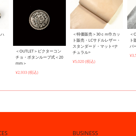
＜特価販売＞30ｃｍ巾カッ
＜O
イハ
ト販売・LCサドルレザー・
ト
スタンダード・マット<ナ
バ
＜OUTLET＞ビクターコン
チュラル>
¥3,
チョ・ボタンループ式＜20
¥5,020 (税込)
mm＞
¥2,933 (税込)
CES
BUSINESS