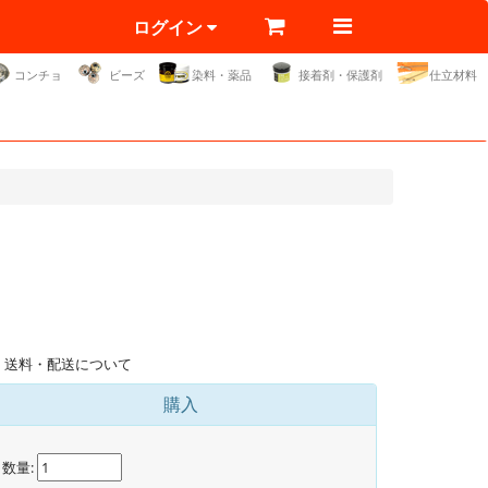
ログイン
コンチョ
ビーズ
染料・薬品
接着剤・保護剤
仕立材料
送料・配送について
購入
数量: