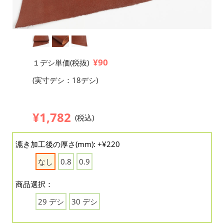
¥90
１デシ単価(税抜)
(実寸デシ：18デシ)
¥1,782
(税込)
漉き加工後の厚さ(mm): +¥220
なし
0.8
0.9
商品選択：
29 デシ
30 デシ