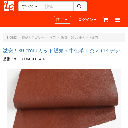
すべて
レ
ザ
Toggle navigation
商品
ログイン
ー
ク
ラ
HOME
商品カテゴリー
皮革
激安！30 cm巾カット販売
フ
ト・
激安！30 cm巾カット販売＜牛色革・茶＞ (18 デシ)
ド
品番：#LC30BR070624-18
ッ
ト・
ジ
ェ
ー
ピ
ー