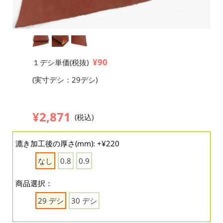
¥90
１デシ単価(税抜)
(実寸デシ：29デシ)
¥2,871
(税込)
漉き加工後の厚さ(mm): +¥220
なし
0.8
0.9
商品選択：
29 デシ
30 デシ