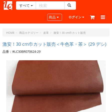
すべて
レ
ザ
Toggle navigation
商品
ログイン
ー
ク
ラ
HOME
商品カテゴリー
皮革
激安！30 cm巾カット販売
フ
ト・
激安！30 cm巾カット販売＜牛色革・茶＞ (29 デシ)
ド
品番：#LC30BR070624-29
ッ
ト・
ジ
ェ
ー
ピ
ー