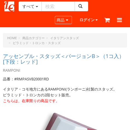
すべて
レ
ザ
Toggle navigation
商品
ログイン
ー
ク
ラ
HOME
商品カテゴリー
イタリアンスタッズ
ピラミッド・トロンカ・スタッズ
フ
ト・
アッセンブル・スタッズ＜バージョンB＞（1コ入）
ド
[下段：レッド]
ッ
ト・
RAMPONI
ジ
品番：#RMPASVB20001RD
ェ
ー
イタリア・コモ地方にあるRAMPONI(ランポーニ)社製のスタッズ。
ピ
ピラミッド・トロンカの2段セット販売。
ー
こちらは、在庫限りの商品です。