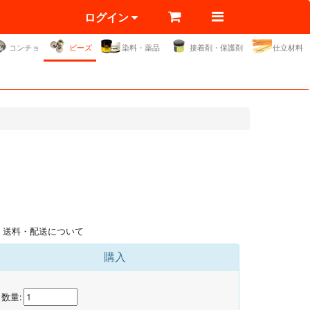
ログイン
コンチョ
ビーズ
染料・薬品
接着剤・保護剤
仕立材料
送料・配送について
購入
数量: