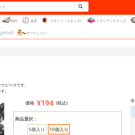
刻印
金具
スポッツ（スタッズ）
イタリアンスタッズ
OUTLET
オークション
ロウビーズです。
です。
¥194
価格
(税込)
商品選択：
5個入り
10個入り