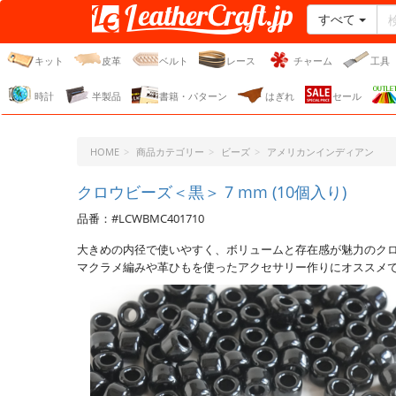
すべて
レザークラフト・ドット・
ジェーピー
キット
皮革
ベルト
レース
チャーム
工具
時計
半製品
書籍・パターン
はぎれ
セール
HOME
商品カテゴリー
ビーズ
アメリカンインディアン
クロウビーズ＜黒＞ 7 mm (10個入り)
品番：#LCWBMC401710
大きめの内径で使いやすく、ボリュームと存在感が魅力のク
マクラメ編みや革ひもを使ったアクセサリー作りにオススメ