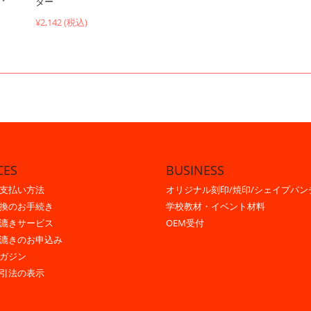
ター
¥2,142 (税込)
CES
BUSINESS
支払い方法
オリジナル刻印/焼印/シェイプパン
換のお手続き
学校教材・イベント材料
漉きサービス
OEM受付
漉きのお申込み
ガジン
引法の表示