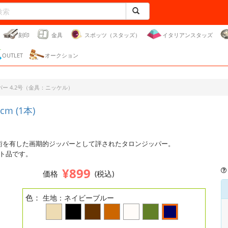
刻印
金具
スポッツ（スタッズ）
イタリアンスタッズ
OUTLET
オークション
ー 4.2号（金具：ニッケル）
 (1本)
技術を有した画期的ジッパーとして評されたタロンジッパー。
クト品です。
¥899
価格
(税込)
色：
生地：ネイビーブルー