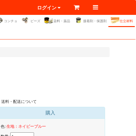
ログイン
コンチョ
ビーズ
染料・薬品
接着剤・保護剤
仕立材料
送料・配送について
購入
色:
生地：ネイビーブルー