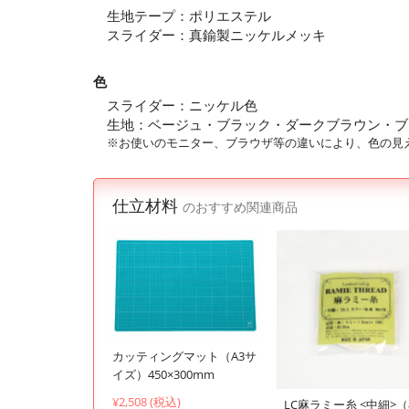
生地テープ：ポリエステル
スライダー：真鍮製ニッケルメッキ
色
スライダー：ニッケル色
生地：ベージュ・ブラック・ダークブラウン・ブ
※お使いのモニター、ブラウザ等の違いにより、色の見
仕立材料
のおすすめ関連商品
カッティングマット（A3サ
イズ）450×300mm
¥2,508 (税込)
LC麻ラミー糸 <中細>