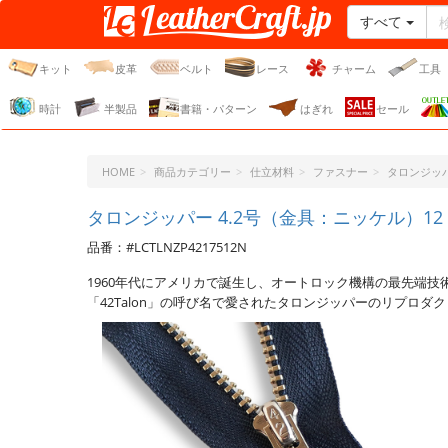
すべて
レザークラフト・ドット・
ジェーピー
キット
皮革
ベルト
レース
チャーム
工具
時計
半製品
書籍・パターン
はぎれ
セール
HOME
商品カテゴリー
仕立材料
ファスナー
タロンジッパ
タロンジッパー 4.2号（金具：ニッケル）12 cm
品番：#LCTLNZP4217512N
1960年代にアメリカで誕生し、オートロック機構の最先端
「42Talon」の呼び名で愛されたタロンジッパーのリプロダ