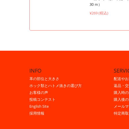
30 ｍ）
¥269 (税込)
INFO
SERVI
革の部位と大きさ
配送やお
ホック類とハトメ抜きの選び方
返品・交
お客様の声
購入時の
投稿コンテスト
購入後の
English Site
メールマ
採用情報
特定商取