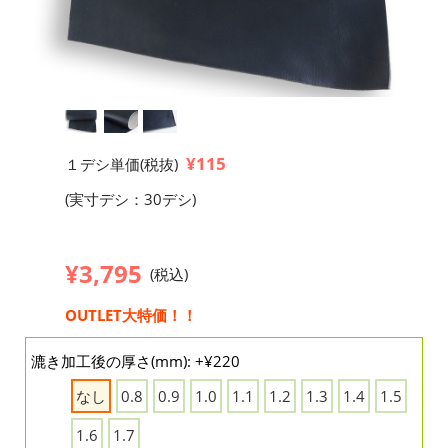
¥115
１デシ単価(税抜)
(実寸デシ：30デシ)
¥3,795
(税込)
OUTLET大特価！！
漉き加工後の厚さ(mm): +¥220
なし
0.8
0.9
1.0
1.1
1.2
1.3
1.4
1.5
1.6
1.7