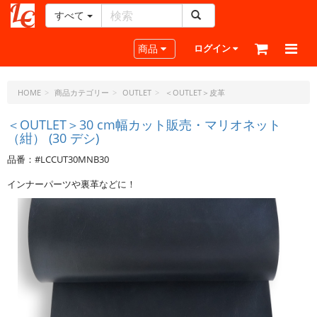
すべて
レ
ザ
Toggle navigation
商品
ログイン
ー
ク
ラ
HOME
商品カテゴリー
OUTLET
＜OUTLET＞皮革
フ
ト・
＜OUTLET＞30 cm幅カット販売・マリオネット
（紺） (30 デシ)
ド
ッ
品番：#LCCUT30MNB30
ト・
ジ
インナーパーツや裏革などに！
ェ
ー
ピ
ー