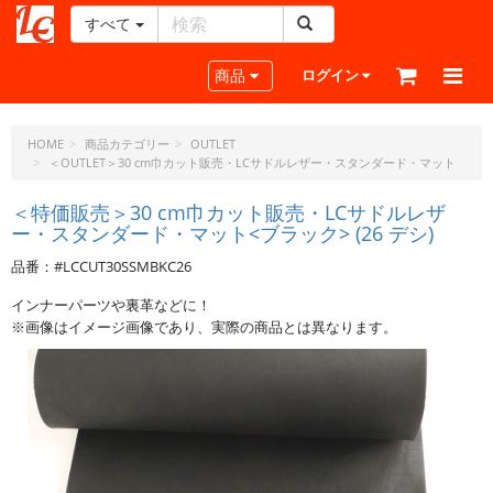
すべて
レ
ザ
Toggle navigation
商品
ログイン
ー
ク
ラ
HOME
商品カテゴリー
OUTLET
＜OUTLET＞30 cm巾カット販売・LCサドルレザー・スタンダード・マット
フ
ト・
＜特価販売＞30 cm巾カット販売・LCサドルレザ
ド
ー・スタンダード・マット<ブラック> (26 デシ)
ッ
ト・
品番：#LCCUT30SSMBKC26
ジ
インナーパーツや裏革などに！
ェ
※画像はイメージ画像であり、実際の商品とは異なります。
ー
ピ
ー