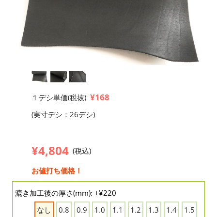
¥168
１デシ単価(税抜)
(実寸デシ：26デシ)
¥4,804
(税込)
お値打ち価格！
漉き加工後の厚さ(mm): +¥220
なし
0.8
0.9
1.0
1.1
1.2
1.3
1.4
1.5