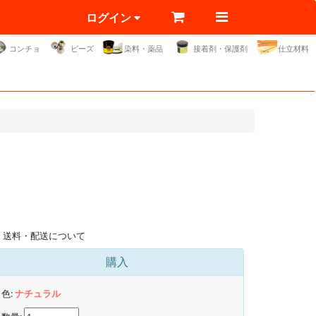
ログイン
コンチョ
ビーズ
染料・薬品
接着剤・保護剤
仕立材料
送料・配送について
購入
色:
ナチュラル