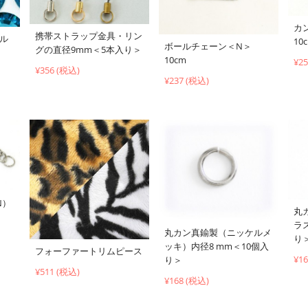
カ
携帯ストラップ金具・リン
ブル
10
ボールチェーン＜N＞
グの直径9mm＜5本入り＞
10cm
¥2
¥356 (税込)
¥237 (税込)
N）
丸
ラ
丸カン真鍮製（ニッケルメ
り
ッキ）内径8 mm＜10個入
フォーファートリムピース
¥1
り＞
¥511 (税込)
¥168 (税込)