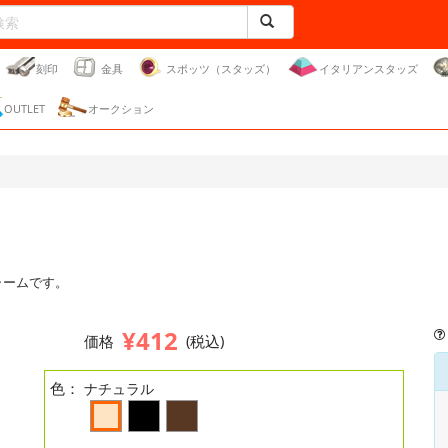
刻印
金具
スポッツ（スタッズ）
イタリアンスタッズ
OUTLET
オークション
ャームです。
。
¥412
価格
(税込)
色：
ナチュラル