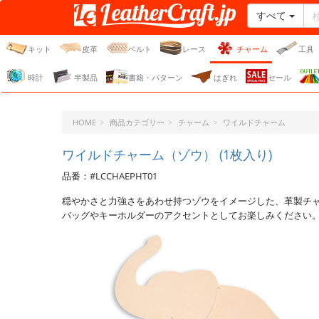
すべて
レザークラフト・ドット・
ジェーピー
キット
皮革
ベルト
レース
チャーム
工具
時計
半製品
書籍・パターン
はぎれ
セール
HOME
商品カテゴリー
チャーム
ワイルドチャーム
ワイルドチャーム（ゾウ） (1枚入り)
品番：#LCCHAEPHT01
穏やかさと力強さをあわせ持つゾウをイメージした、革製チ
バッグやキーホルダーのアクセントとしてお楽しみください