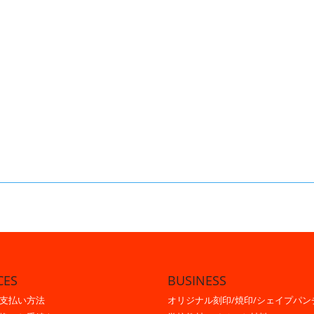
CES
BUSINESS
支払い方法
オリジナル刻印/焼印/シェイプパン