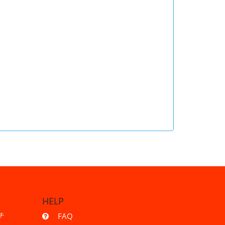
HELP
チ
FAQ