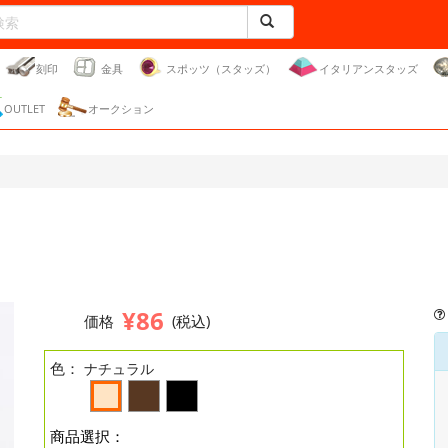
刻印
金具
スポッツ（スタッズ）
イタリアンスタッズ
OUTLET
オークション
¥86
価格
(税込)
色：
ナチュラル
商品選択：