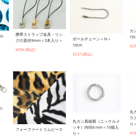
カ
携帯ストラップ金具・リン
ブル
10
ボールチェーン＜N＞
グの直径9mm＜5本入り＞
10cm
¥2
¥356 (税込)
¥237 (税込)
N）
丸
ラ
丸カン真鍮製（ニッケルメ
り
ッキ）内径8 mm＜10個入
フォーファートリムピース
¥1
り＞