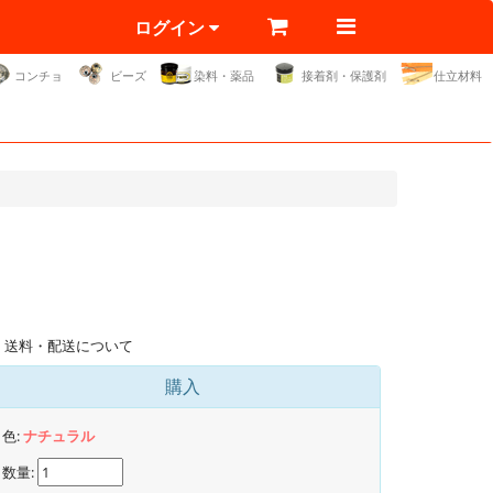
ログイン
コンチョ
ビーズ
染料・薬品
接着剤・保護剤
仕立材料
送料・配送について
購入
色:
ナチュラル
数量: