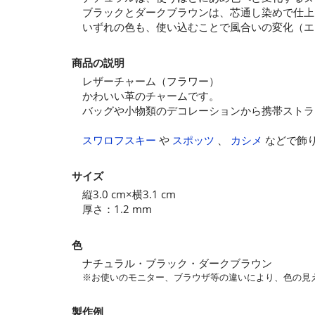
ブラックとダークブラウンは、芯通し染めで仕上
いずれの色も、使い込むことで風合いの変化（エ
商品の説明
レザーチャーム（フラワー）
かわいい革のチャームです。
バッグや小物類のデコレーションから携帯ストラ
スワロフスキー
や
スポッツ
、
カシメ
などで飾
サイズ
縦3.0 cm×横3.1 cm
厚さ：1.2 mm
色
ナチュラル・ブラック・ダークブラウン
※お使いのモニター、ブラウザ等の違いにより、色の見
製作例