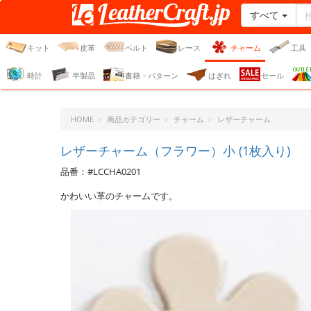
すべて
レザークラフト・ドット・
ジェーピー
キット
皮革
ベルト
レース
チャーム
工具
時計
半製品
書籍・パターン
はぎれ
セール
HOME
商品カテゴリー
チャーム
レザーチャーム
レザーチャーム（フラワー）小 (1枚入り)
品番：#LCCHA0201
かわいい革のチャームです。