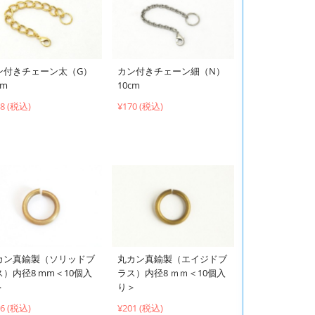
ン付きチェーン太（G）
カン付きチェーン細（N）
cm
10cm
58 (税込)
¥170 (税込)
カン真鍮製（ソリッドブ
丸カン真鍮製（エイジドブ
ス）内径8 mm＜10個入
ラス）内径8 ｍｍ＜10個入
＞
り＞
66 (税込)
¥201 (税込)