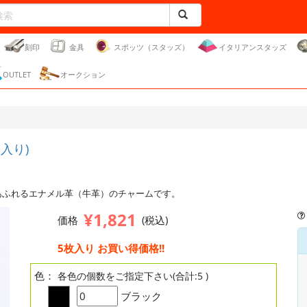
刻印
金具
スポッツ（スタッズ）
イタリアンスタッズ
OUTLET
オークション
入り)
あふれるエナメル革（牛革）のチャームです。
¥1,821
価格
(税込)
5枚入り お買い得価格!!
色：
各色の個数をご指定下さい(合計:5 )
ブラック