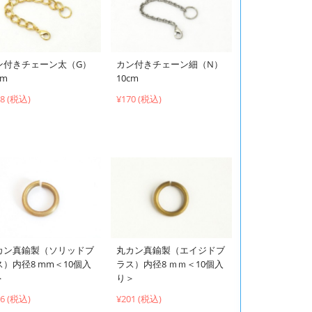
ン付きチェーン太（G）
カン付きチェーン細（N）
cm
10cm
58 (税込)
¥170 (税込)
カン真鍮製（ソリッドブ
丸カン真鍮製（エイジドブ
ス）内径8 mm＜10個入
ラス）内径8 ｍｍ＜10個入
＞
り＞
66 (税込)
¥201 (税込)