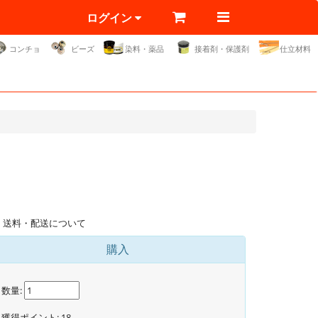
ログイン
コンチョ
ビーズ
染料・薬品
接着剤・保護剤
仕立材料
送料・配送について
購入
数量:
獲得ポイント:
18