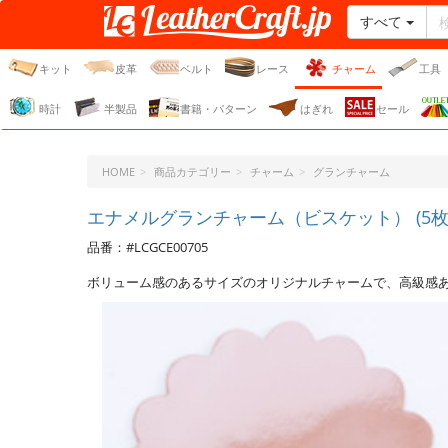
すべて
レザークラフト・ドット・
ジェーピー
キット
皮革
ベルト
レース
チャーム
工具
時計
半製品
書籍・パターン
はぎれ
セール
HOME
商品カテゴリー
チャーム
グランチャーム
エナメルグランチャーム（ビスケット） (5枚
品番：#LCGCE00705
ボリューム感のあるサイズのオリジナルチャームで、高級感