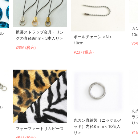
カ
携帯ストラップ金具・リン
ブル
10
ボールチェーン＜N＞
グの直径9mm＜5本入り＞
10cm
¥2
¥356 (税込)
¥237 (税込)
N）
丸
ラ
丸カン真鍮製（ニッケルメ
り
ッキ）内径8 mm＜10個入
フォーファートリムピース
¥1
り＞
¥511 (税込)