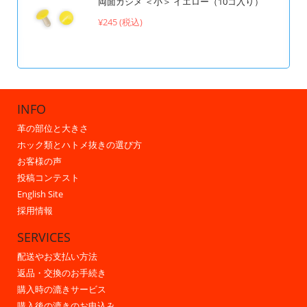
両面カシメ ＜小＞ イエロー（10コ入り）
¥245 (税込)
INFO
革の部位と大きさ
ホック類とハトメ抜きの選び方
お客様の声
投稿コンテスト
English Site
採用情報
SERVICES
配送やお支払い方法
返品・交換のお手続き
購入時の漉きサービス
購入後の漉きのお申込み