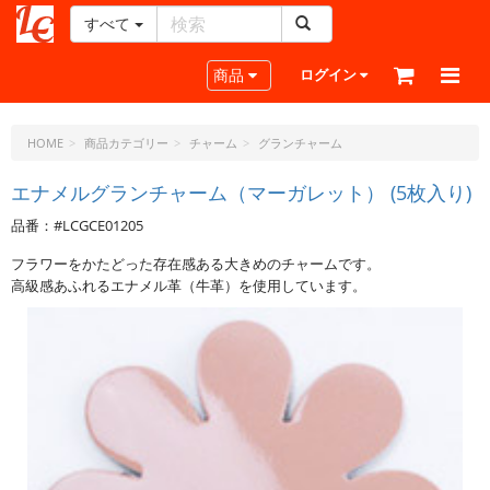
すべて
レ
ザ
Toggle navigation
商品
ログイン
ー
ク
ラ
HOME
商品カテゴリー
チャーム
グランチャーム
フ
ト・
エナメルグランチャーム（マーガレット） (5枚入り)
ド
品番：#LCGCE01205
ッ
ト・
フラワーをかたどった存在感ある大きめのチャームです。
ジ
高級感あふれるエナメル革（牛革）を使用しています。
ェ
ー
ピ
ー