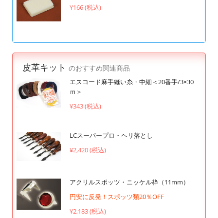
¥166 (税込)
皮革キット
のおすすめ関連商品
エスコード麻手縫い糸・中細＜20番手/3×30
ｍ＞
¥343 (税込)
LCスーパープロ・ヘリ落とし
¥2,420 (税込)
アクリルスポッツ・ニッケル枠（11mm）
円安に反発！スポッツ類20％OFF
¥2,183 (税込)