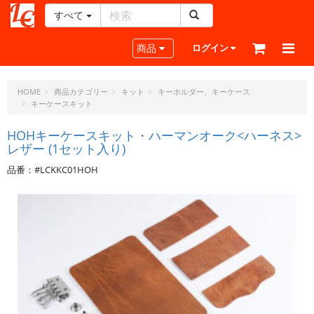
すべて
レ
ザ
Toggle navigation
商品
ログイン
ー
ク
ラ
HOME
商品カテゴリー
キット
キーホルダー、キーケース
キーケースキット
フ
ト・
HOHキーケースキット・ハーマンオーク<ハーネス>
ド
レザー (1セット入り)
ッ
ト・
品番：#LCKKC01HOH
ジ
ェ
ー
ピ
ー