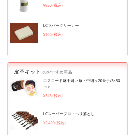
¥930 (税込)
LCラバークリーナー
¥166 (税込)
皮革キット
のおすすめ商品
エスコード麻手縫い糸・中細＜20番手/3×30
ｍ＞
¥343 (税込)
LCスーパープロ・ヘリ落とし
¥2,420 (税込)