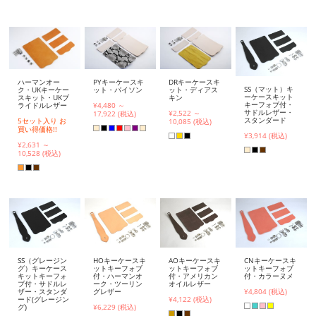
ハーマンオー
PYキーケースキ
DRキーケースキ
SS（マット）キ
ク・UKキーケー
ット・パイソン
ット・ディアス
ーケースキット
スキット・UKブ
キン
キーフォブ付・
ライドルレザー
¥4,480 ～
サドルレザー・
¥2,522 ～
17,922 (税込)
スタンダード
5セット入り お
10,085 (税込)
買い得価格!!
¥3,914 (税込)
¥2,631 ～
10,528 (税込)
SS（グレージン
HOキーケースキ
AOキーケースキ
CNキーケースキ
グ）キーケース
ットキーフォブ
ットキーフォブ
ットキーフォブ
キットキーフォ
付・ハーマンオ
付・アメリカン
付・カラーヌメ
ブ付・サドルレ
ーク・ツーリン
オイルレザー
ザー・スタンダ
グレザー
¥4,804 (税込)
ード(グレージン
¥4,122 (税込)
グ)
¥6,229 (税込)