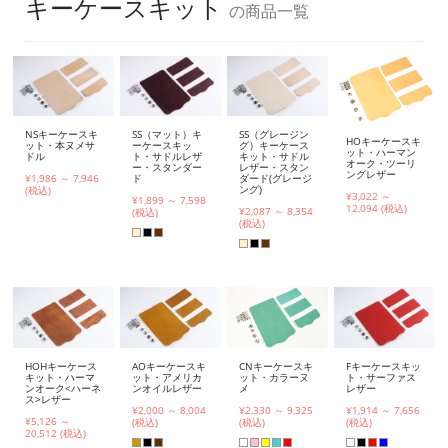
キーケースキット
の商品一覧
NSキーケースキ
SS（マット）キ
SS（グレージン
HOキーケースキ
ット・本ヌメサ
ーケースキッ
グ）キーケース
ット・ハーマン
ドル
ト・サドルレザ
キット・サドル
オーク・ツーリ
ー・スタンダー
レザー・スタン
ングレザー
¥1,986 ～ 7,946
ド
ダード(グレージ
ング)
(税込)
¥3,022 ～
¥1,899 ～ 7,598
12,094 (税込)
¥2,087 ～ 8,354
(税込)
(税込)
HOHキーケース
AOキーケースキ
Fキーケースキッ
CNキーケースキ
キット・ハーマ
ット・アメリカ
ト・サーファス
ット・カラーヌ
ンオーク<ハーネ
ンオイルレザー
レザー
メ
ス>レザー
¥2,000 ～ 8,004
¥1,914 ～ 7,656
¥2,330 ～ 9,325
¥5,126 ～
(税込)
(税込)
(税込)
20,512 (税込)