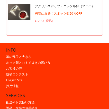
アクリルスポッツ・ニッケル枠（11mm）
円安に反発！スポッツ類20％OFF
¥2,183 (税込)
INFO
革の部位と大きさ
ホック類とハトメ抜きの選び方
お客様の声
投稿コンテスト
English Site
採用情報
SERVICES
配送やお支払い方法
返品・交換のお手続き