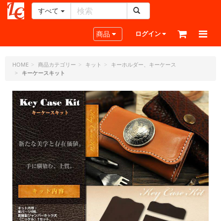
すべて
レ
ザ
Toggle navigation
商品
ログイン
ー
ク
ラ
HOME
商品カテゴリー
キット
キーホルダー、キーケース
キーケースキット
フ
ト・
ド
ッ
ト・
ジ
ェ
ー
ピ
ー