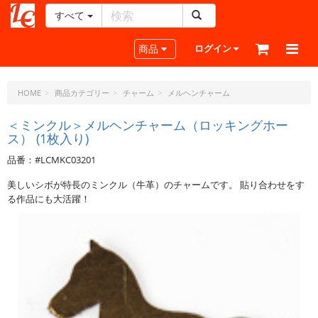
すべて
レ
ザ
Toggle navigation
商品
ログイン
ー
ク
ラ
HOME
商品カテゴリー
チャーム
メルヘンチャーム
フ
ト・
＜ミンクル＞メルヘンチャーム（ロッキングホー
ス） (1枚入り)
ド
ッ
品番：#LCMKC03201
ト・
ジ
美しいシボが特長のミンクル（牛革）のチャームです。 貼り合わせをす
ェ
る作品にも大活躍！
ー
ピ
ー