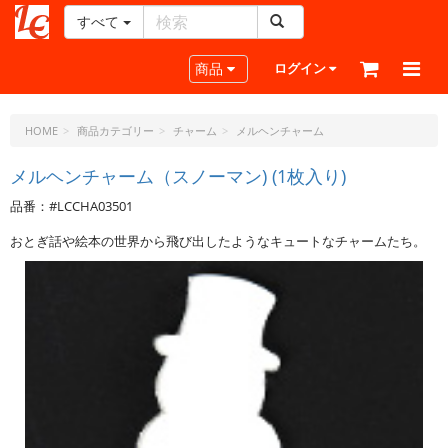
すべて
レ
ザ
Toggle navigation
商品
ログイン
ー
ク
ラ
HOME
商品カテゴリー
チャーム
メルヘンチャーム
フ
ト・
メルヘンチャーム（スノーマン) (1枚入り)
ド
品番：#LCCHA03501
ッ
ト・
おとぎ話や絵本の世界から飛び出したようなキュートなチャームたち。
ジ
ェ
ー
ピ
ー