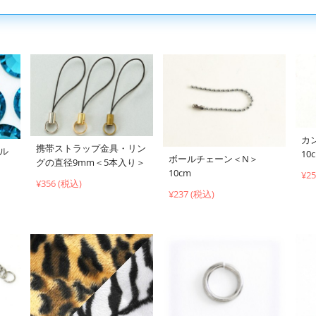
カ
携帯ストラップ金具・リン
ブル
10
ボールチェーン＜N＞
グの直径9mm＜5本入り＞
10cm
¥2
¥356 (税込)
¥237 (税込)