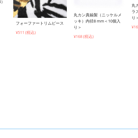
N）
丸
ラ
丸カン真鍮製（ニッケルメ
り
ッキ）内径8 mm＜10個入
フォーファートリムピース
¥1
り＞
¥511 (税込)
¥168 (税込)