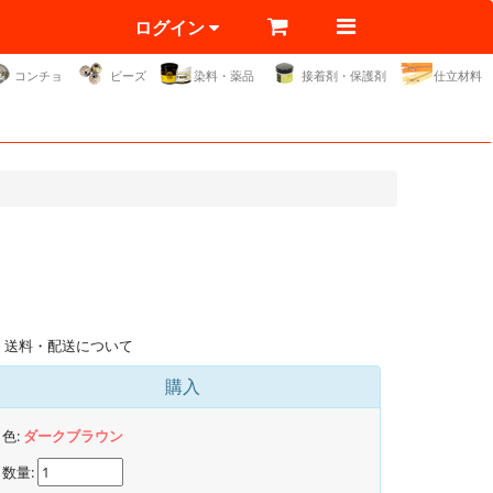
ログイン
コンチョ
ビーズ
染料・薬品
接着剤・保護剤
仕立材料
送料・配送について
購入
色:
ダークブラウン
数量: