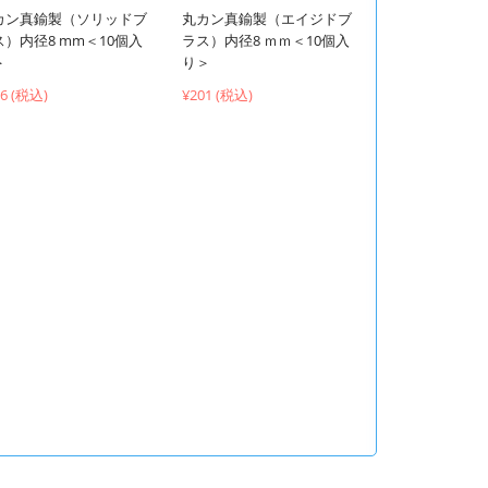
カン真鍮製（ソリッドブ
丸カン真鍮製（エイジドブ
ス）内径8 mm＜10個入
ラス）内径8 ｍｍ＜10個入
＞
り＞
66 (税込)
¥201 (税込)