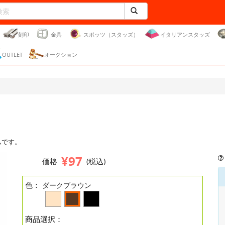
刻印
金具
スポッツ（スタッズ）
イタリアンスタッズ
OUTLET
オークション
ムです。
¥97
価格
(税込)
色：
ダークブラウン
商品選択：