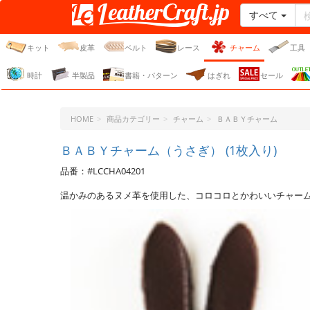
すべて
レザークラフト・ドット・
ジェーピー
キット
皮革
ベルト
レース
チャーム
工具
時計
半製品
書籍・パターン
はぎれ
セール
HOME
商品カテゴリー
チャーム
ＢＡＢＹチャーム
ＢＡＢＹチャーム（うさぎ） (1枚入り)
品番：#LCCHA04201
温かみのあるヌメ革を使用した、コロコロとかわいいチャー