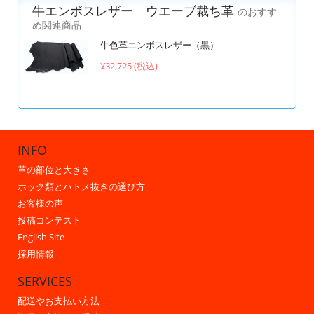
牛エンボスレザー ウエーブ裁ち革
のおすす
め関連商品
牛色革エンボスレザー（黒）
¥32,725 (税込)
INFO
革の部位と大きさ
ホック類とハトメ抜きの選び方
お客様の声
投稿コンテスト
English Site
採用情報
SERVICES
配送やお支払い方法