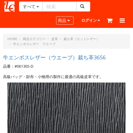
すべて
レ
ザ
Toggle navigation
商品
ログイン
ー
ク
ラ
HOME
商品カテゴリー
皮革
裁ち革（カットレザー）
牛エンボスレザー ウエーブ
フ
ト・
牛エンボスレザー（ウエーブ）裁ち革3656
ド
ッ
品番：#06130S-D
ト・
ジ
高級バッグ・財布・小物用の製作に最適の高級皮革です。
ェ
ー
ピ
ー