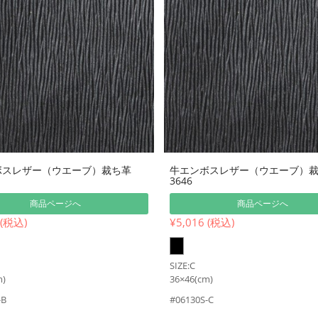
ボスレザー（ウエーブ）裁ち革
牛エンボスレザー（ウエーブ）
3646
商品ページへ
商品ページへ
 (税込)
¥5,016 (税込)
SIZE:C
m)
36×46(cm)
-B
#06130S-C