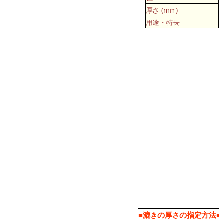
厚さ (mm)
用途・特長
■漉きの厚さの指定方法