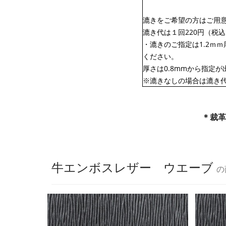
漉きをご希望の方はご用
漉き代は１回220円（税
・漉きのご指定は1.2ｍｍ
ください。
厚さは0.8mmから指定が
※漉きなしの場合は漉き
＊裁革
牛エンボスレザー ウエーブ
の