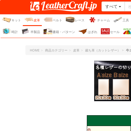
すべて
レザークラフト・ドット・
ジェーピー
キット
皮革
ベルト
レース
チャーム
工具
時計
半製品
書籍・パターン
はぎれ
セール
HOME
商品カテゴリー
皮革
裁ち革（カットレザー）
牛
色