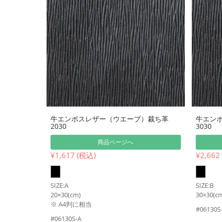
牛エンボスレザー（ウエーブ）裁ち革
牛エン
2030
3030
商品ページへ
¥1,617 (税込)
¥2,662
SIZE:A
SIZE:B
20×30(cm)
30×30(c
※ A4判に相当
#06130S
#06130S-A