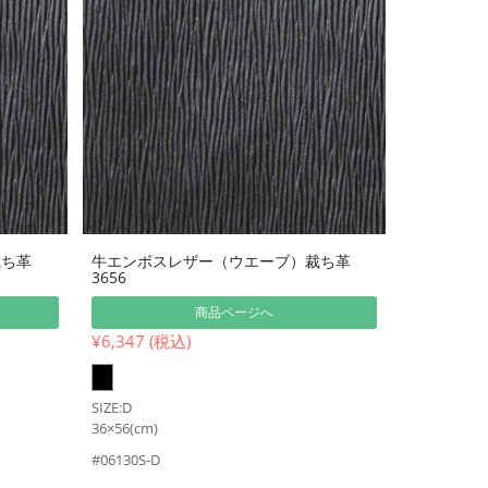
裁ち革
牛エンボスレザー（ウエーブ）裁ち革
3656
商品ページへ
¥6,347 (税込)
SIZE:D
36×56(cm)
#06130S-D