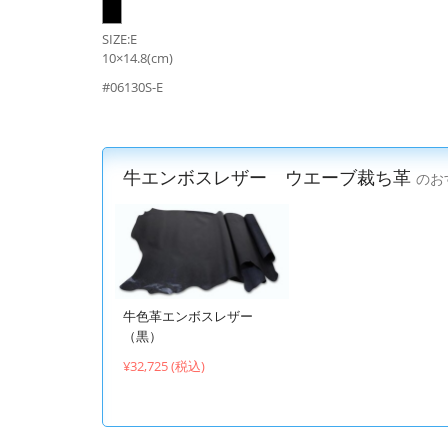
SIZE:E
10×14.8(cm)
#06130S-E
牛エンボスレザー ウエーブ裁ち革
のお
牛色革エンボスレザー
（黒）
¥32,725 (税込)