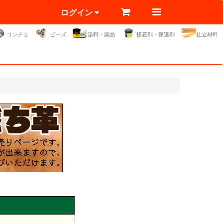
ログイン
コンチョ
ビーズ
染料・薬品
接着剤・保護剤
仕立材料