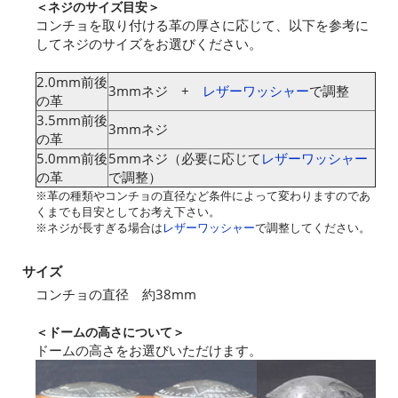
＜ネジのサイズ目安＞
コンチョを取り付ける革の厚さに応じて、以下を参考に
してネジのサイズをお選びください。
2.0mm前後
3mmネジ +
レザーワッシャー
で調整
の革
3.5mm前後
3mmネジ
の革
5.0mm前後
5mmネジ（必要に応じて
レザーワッシャー
の革
で調整）
※革の種類やコンチョの直径など条件によって変わりますのであ
くまでも目安としてお考え下さい。
※ネジが長すぎる場合は
レザーワッシャー
で調整してください。
サイズ
コンチョの直径 約38mm
＜ドームの高さについて＞
ドームの高さをお選びいただけます。