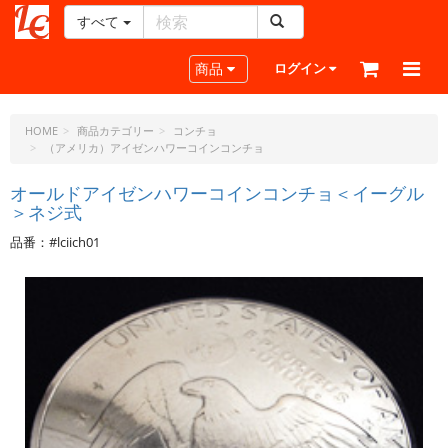
すべて
レ
ザ
Toggle navigation
商品
ログイン
ー
ク
ラ
HOME
商品カテゴリー
コンチョ
（アメリカ）アイゼンハワーコインコンチョ
フ
ト・
オールドアイゼンハワーコインコンチョ＜イーグル
ド
＞ネジ式
ッ
ト・
品番：#lciich01
ジ
ェ
ー
ピ
ー