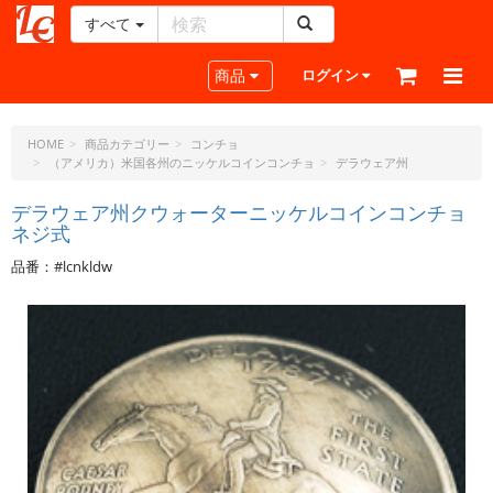
すべて
レ
ザ
Toggle navigation
商品
ログイン
ー
ク
ラ
HOME
商品カテゴリー
コンチョ
（アメリカ）米国各州のニッケルコインコンチョ
デラウェア州
フ
ト・
デラウェア州クウォーターニッケルコインコンチョ
ド
ネジ式
ッ
ト・
品番：#lcnkldw
ジ
ェ
ー
ピ
ー