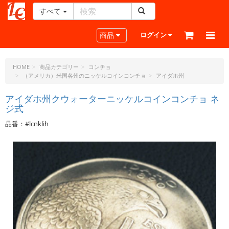
すべて
レ
ザ
Toggle navigation
商品
ログイン
ー
ク
ラ
HOME
商品カテゴリー
コンチョ
（アメリカ）米国各州のニッケルコインコンチョ
アイダホ州
フ
ト・
アイダホ州クウォーターニッケルコインコンチョ ネ
ド
ジ式
ッ
ト・
品番：#lcnklih
ジ
ェ
ー
ピ
ー