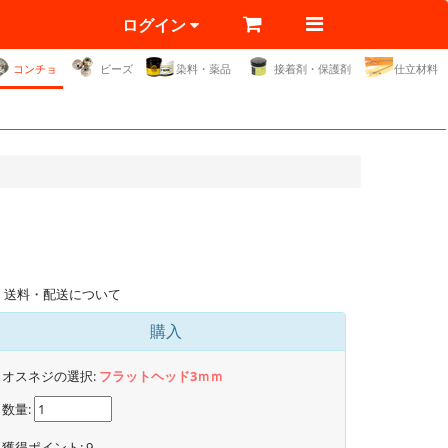
ログイン
コンチョ
ビーズ
染料・薬品
接着剤・保護剤
仕立材料
送料・配送について
購入
オスネジの選択:
フラットヘッド3ｍｍ
数量:
獲得ポイント:
9