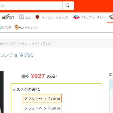
刻印
金具
スポッツ（スタッズ）
イタリアンスタッズ
OUTLET
オークション
ッケルコインコンチョ
インディアナ州
コンチョ ネジ式
¥927
価格
(税込)
オスネジの選択:
フラットヘッド3ｍｍ
フラットヘッド6ｍｍ