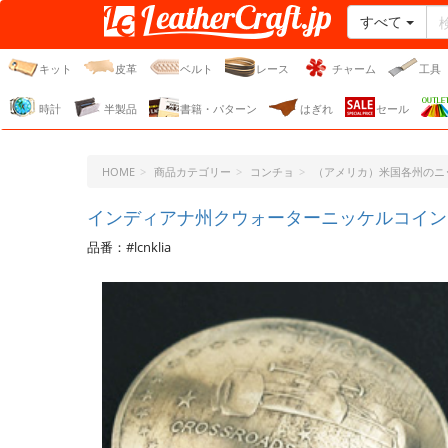
すべて
レザークラフト・ドット・
ジェーピー
キット
皮革
ベルト
レース
チャーム
工具
時計
半製品
書籍・パターン
はぎれ
セール
HOME
商品カテゴリー
コンチョ
（アメリカ）米国各州のニ
インディアナ州クウォーターニッケルコイン
品番：#lcnklia