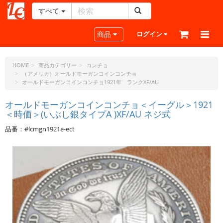
すべて
レ
ザ
Toggle navigation
商品
ログイン
ー
ク
ラ
HOME
商品カテゴリー
コンチョ
（アメリカ）オールドモーガンコインコンチョ
フ
オールドモーガンコインコンチョ1921年 ランクXF/AU
ト・
ド
オールドモーガンコインコンチョ＜イーグル＞1921
ッ
＜時価＞(いぶし銀タイプA )XF/AU ネジ式
ト・
ジ
品番：#lcmgn1921e-ect
ェ
ー
ピ
ー