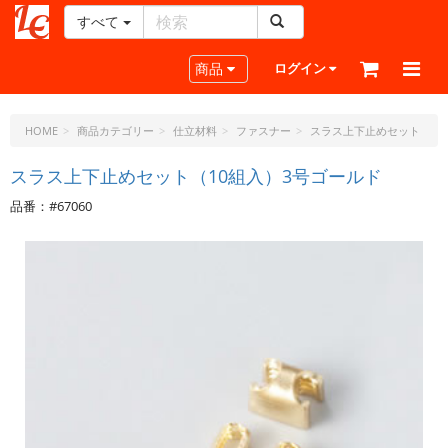
すべて
レ
ザ
Toggle navigation
商品
ログイン
ー
ク
ラ
HOME
商品カテゴリー
仕立材料
ファスナー
スラス上下止めセット
フ
ト・
スラス上下止めセット（10組入）3号ゴールド
ド
品番：#67060
ッ
ト・
ジ
ェ
ー
ピ
ー