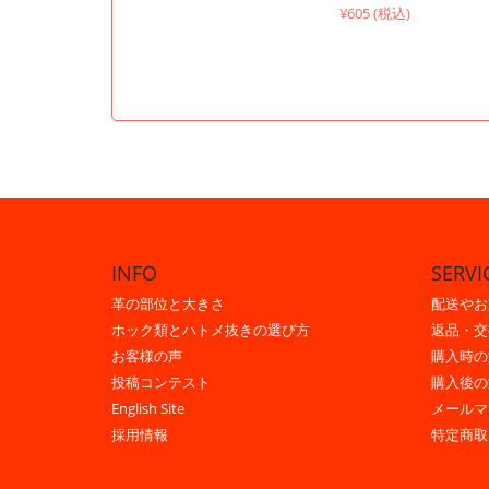
¥605 (税込)
INFO
SERVI
革の部位と大きさ
配送やお
ホック類とハトメ抜きの選び方
返品・交
お客様の声
購入時の
投稿コンテスト
購入後の
English Site
メールマ
採用情報
特定商取