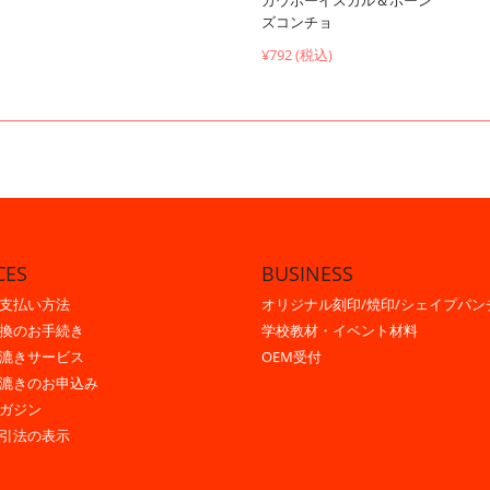
カウボーイスカル＆ボーン
ズコンチョ
¥792 (税込)
CES
BUSINESS
支払い方法
オリジナル刻印/焼印/シェイプパン
換のお手続き
学校教材・イベント材料
漉きサービス
OEM受付
漉きのお申込み
ガジン
引法の表示