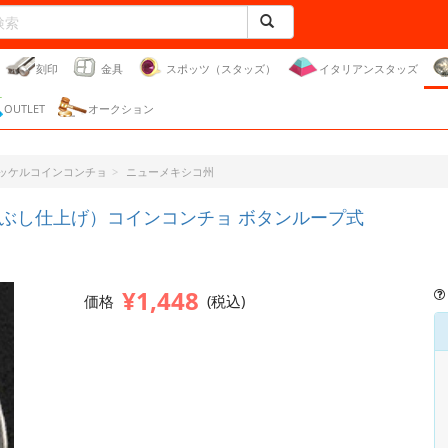
刻印
金具
スポッツ（スタッズ）
イタリアンスタッズ
OUTLET
オークション
ッケルコインコンチョ
ニューメキシコ州
ぶし仕上げ）コインコンチョ ボタンループ式
¥1,448
価格
(税込)