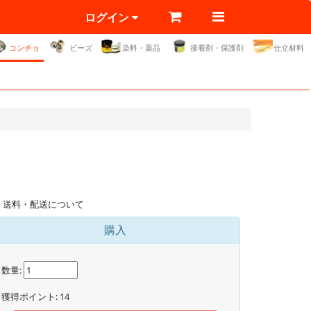
ログイン
コンチョ
ビーズ
染料・薬品
接着剤・保護剤
仕立材料
送料・配送について
購入
数量:
獲得ポイント:
14