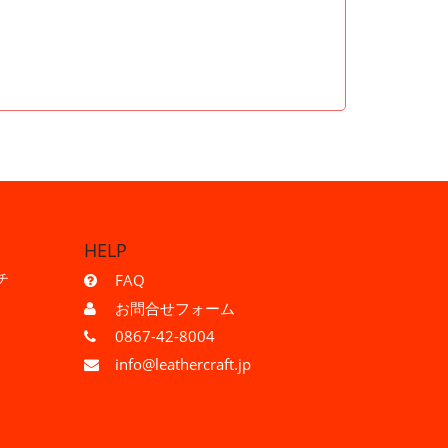
HELP
チ
FAQ
お問合せフォーム
0867-42-8004
info@leathercraft.jp