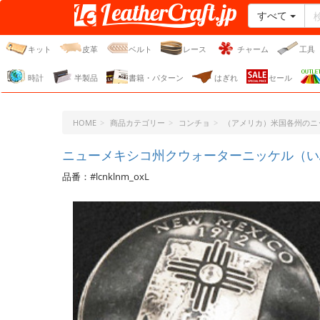
すべて
レザークラフト・ドット・
ジェーピー
キット
皮革
ベルト
レース
チャーム
工具
時計
半製品
書籍・パターン
はぎれ
セール
HOME
商品カテゴリー
コンチョ
（アメリカ）米国各州のニ
ニューメキシコ州クウォーターニッケル（い
品番：#lcnklnm_oxL